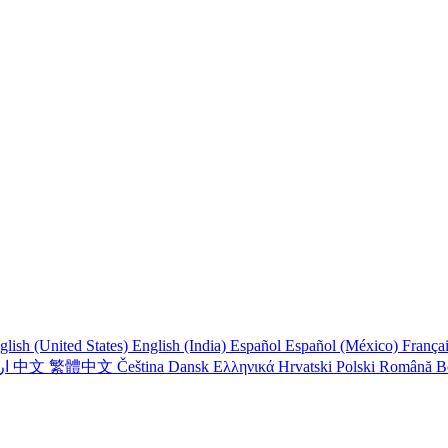
glish (United States)
English (India)
Español
Español (México)
França
اردو
中文
繁體中文
Čeština
Dansk
Ελληνικά
Hrvatski
Polski
Română
B