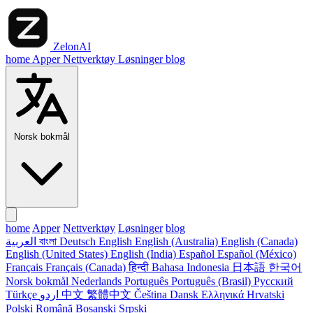
ZelonAI
home
Apper
Nettverktøy
Løsninger
blog
Norsk bokmål
home
Apper
Nettverktøy
Løsninger
blog
العربية
বাংলা
Deutsch
English
English (Australia)
English (Canada)
English (United States)
English (India)
Español
Español (México)
Français
Français (Canada)
हिन्दी
Bahasa Indonesia
日本語
한국어
Norsk bokmål
Nederlands
Português
Português (Brasil)
Русский
Türkçe
اردو
中文
繁體中文
Čeština
Dansk
Ελληνικά
Hrvatski
Polski
Română
Bosanski
Srpski