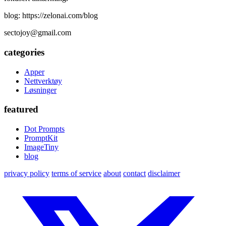
blog: https://zelonai.com/blog
sectojoy@gmail.com
categories
Apper
Nettverktøy
Løsninger
featured
Dot Prompts
PromptKit
ImageTiny
blog
privacy policy
terms of service
about
contact
disclaimer