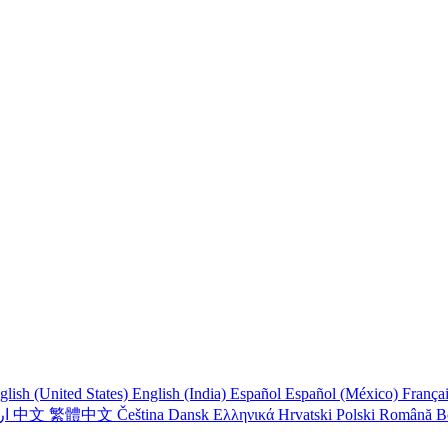
glish (United States)
English (India)
Español
Español (México)
França
اردو
中文
繁體中文
Čeština
Dansk
Ελληνικά
Hrvatski
Polski
Română
B