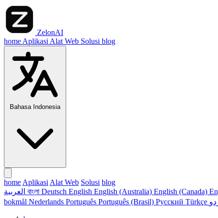
ZelonAI
home
Aplikasi
Alat Web
Solusi
blog
Bahasa Indonesia
home
Aplikasi
Alat Web
Solusi
blog
العربية
বাংলা
Deutsch
English
English (Australia)
English (Canada)
En
bokmål
Nederlands
Português
Português (Brasil)
Русский
Türkçe