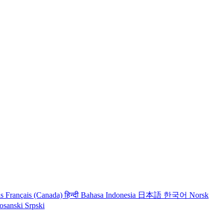
is
Français (Canada)
हिन्दी
Bahasa Indonesia
日本語
한국어
Norsk
osanski
Srpski