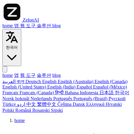
ZelonAI
home
앱
웹 도구
솔루션
blog
한국어
home
앱
웹 도구
솔루션
blog
العربية
বাংলা
Deutsch
English
English (Australia)
English (Canada)
English (United States)
English (India)
Español
Español (México)
Français
Français (Canada)
हिन्दी
Bahasa Indonesia
日本語
한국어
Norsk bokmål
Nederlands
Português
Português (Brasil)
Русский
Türkçe
اردو
中文
繁體中文
Čeština
Dansk
Ελληνικά
Hrvatski
Polski
Română
Bosanski
Srpski
home