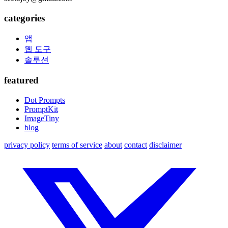
categories
앱
웹 도구
솔루션
featured
Dot Prompts
PromptKit
ImageTiny
blog
privacy policy
terms of service
about
contact
disclaimer