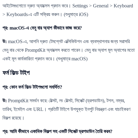
আইটেমগুলোতে দ্রুত অ্যাক্সেস প্রদান করে। Settings > General > Keyboard
> Keyboards-এ এটি সক্রিয় করুন। (শুধুমাত্র iOS)
প্র: macOS-এ মেনু বার অ্যাপ কীভাবে কাজ করে?
উ:
macOS-এ, আপনি দ্রুত টেমপ্লেট এক্সিকিউশন এবং ব্যবস্থাপনার জন্য সরাসরি
মেনু বার থেকে PromptKit অ্যাক্সেস করতে পারেন। মেনু বার অ্যাপ মূল অ্যাপের মতো
একই মূল কার্যকারিতা প্রদান করে। (শুধুমাত্র macOS)
ফর্ম ফিল্ড টাইপ
প্র: কোন ফর্ম ফিল্ড টাইপগুলো সমর্থিত?
উ:
PromptKit সমর্থন করে: টেক্সট, লং টেক্সট, সিলেক্ট (ড্রপডাউন), টগল, নম্বর,
তারিখ, ইমেইল এবং URL। প্রতিটি টাইপে উপযুক্ত ইনপুট নিয়ন্ত্রণ এবং যাচাইকরণ
বিকল্প রয়েছে।
প্র: আমি কীভাবে একাধিক বিকল্প সহ একটি সিলেক্ট ড্রপডাউন তৈরি করব?