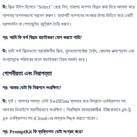
উ:
ফিল্ড টাইপ হিসেবে "Select" বেছে নিন, তারপর অপশন ফিল্ডে কমা দিয়ে আলাদা করে
আপনার অপশনগুলো প্রবেশ করুন। অ্যাপটি অপশনের সংখ্যার উপর ভিত্তি করে একটি
ড্রপডাউন বা সেগমেন্টেড কন্ট্রোল তৈরি করবে।
প্র: আমি কি ফর্ম ফিল্ডে যাচাইকরণ যোগ করতে পারি?
উ:
হ্যাঁ! ফর্ম ফিল্ডগুলো প্রয়োজনীয় ফিল্ড, ন্যূনতম/সর্বোচ্চ দৈর্ঘ্য, রেগুলার এক্সপ্রেশন এবং
সংখ্যাসূচক পরিসরের মতো যাচাইকরণ নিয়ম সমর্থন করে।
গোপনীয়তা এবং নিরাপত্তা
প্র: আমার ডেটা কি নিরাপদে সংরক্ষিত?
উ:
হ্যাঁ। আপনার সমস্ত ডেটা SwiftData ব্যবহার করে বিশ্রামে এনক্রিপশন সহ
আপনার ডিভাইসে স্থানীয়ভাবে সংরক্ষিত। প্রিমিয়াম ব্যবহারকারীরা ঐচ্ছিকভাবে এন্ড-টু-
এন্ড এনক্রিপশন সহ iCloud-এর মাধ্যমে সিঙ্ক করতে পারেন।
প্র: PromptKit কি ব্যক্তিগত ডেটা সংগ্রহ করে?