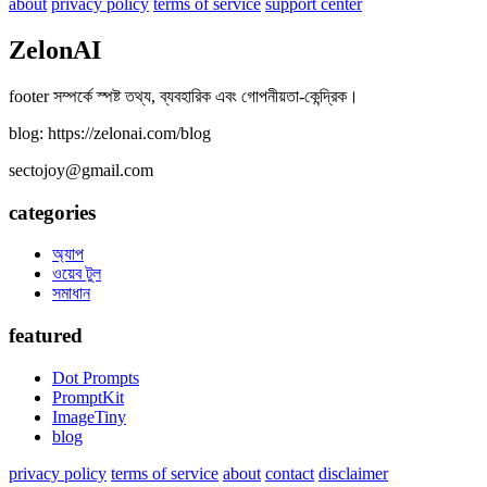
about
privacy policy
terms of service
support center
ZelonAI
footer সম্পর্কে স্পষ্ট তথ্য, ব্যবহারিক এবং গোপনীয়তা-কেন্দ্রিক।
blog: https://zelonai.com/blog
sectojoy@gmail.com
categories
অ্যাপ
ওয়েব টুল
সমাধান
featured
Dot Prompts
PromptKit
ImageTiny
blog
privacy policy
terms of service
about
contact
disclaimer