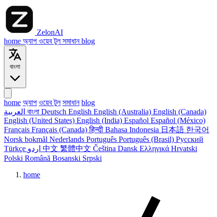
ZelonAI
home
অ্যাপ
ওয়েব টুল
সমাধান
blog
বাংলা
home
অ্যাপ
ওয়েব টুল
সমাধান
blog
العربية
বাংলা
Deutsch
English
English (Australia)
English (Canada)
English (United States)
English (India)
Español
Español (México)
Français
Français (Canada)
हिन्दी
Bahasa Indonesia
日本語
한국어
Norsk bokmål
Nederlands
Português
Português (Brasil)
Русский
Türkçe
اردو
中文
繁體中文
Čeština
Dansk
Ελληνικά
Hrvatski
Polski
Română
Bosanski
Srpski
home