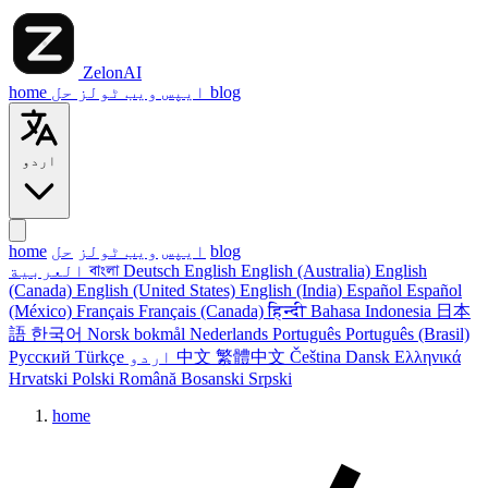
ZelonAI
blog
حل
ایپس
ویب ٹولز
home
اردو
blog
ایپس
ویب ٹولز
حل
home
English
English (Australia)
English
Deutsch
বাংলা
العربية
(Canada)
English (United States)
English (India)
Español
Español
(México)
Français
Français (Canada)
हिन्दी
Bahasa Indonesia
日本
語
한국어
Norsk bokmål
Nederlands
Português
Português (Brasil)
Ελληνικά
Dansk
Čeština
繁體中文
中文
اردو
Türkçe
Русский
Hrvatski
Polski
Română
Bosanski
Srpski
home