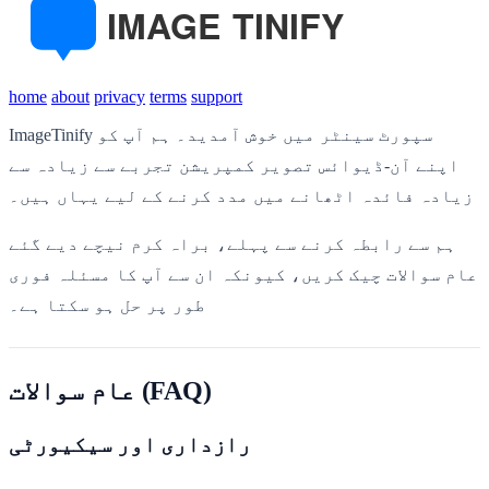
home
about
privacy
terms
support
ImageTinify سپورٹ سینٹر میں خوش آمدید۔ ہم آپ کو
اپنے آن-ڈیوائس تصویر کمپریشن تجربے سے زیادہ سے
زیادہ فائدہ اٹھانے میں مدد کرنے کے لیے یہاں ہیں۔
ہم سے رابطہ کرنے سے پہلے، براہ کرم نیچے دیے گئے
عام سوالات چیک کریں، کیونکہ ان سے آپ کا مسئلہ فوری
طور پر حل ہو سکتا ہے۔
عام سوالات (FAQ)
رازداری اور سیکیورٹی