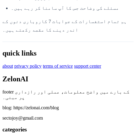
مسئلے کی وضاحت جس کا آپ سامنا کر رہے ہیں۔
ہم تمام استفسارات کے جوابات 7 کاروباری دنوں کے
اندر دینے کا مقصد رکھتے ہیں۔
quick links
about
privacy policy
terms of service
support center
ZelonAI
footer کے بارے میں واضح معلومات، عملی اور رازداری
پر مبنی۔
blog: https://zelonai.com/blog
sectojoy@gmail.com
categories