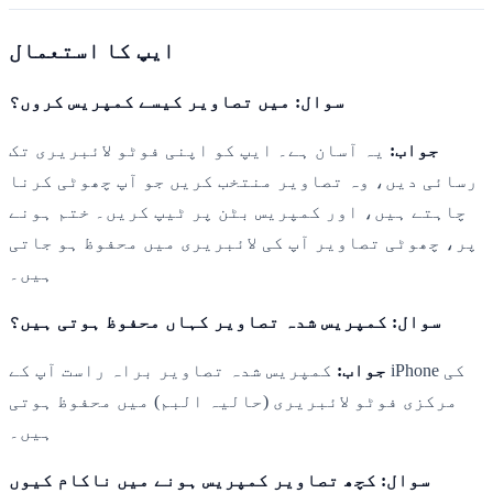
ایپ کا استعمال
سوال: میں تصاویر کیسے کمپریس کروں؟
جواب:
یہ آسان ہے۔ ایپ کو اپنی فوٹو لائبریری تک
رسائی دیں، وہ تصاویر منتخب کریں جو آپ چھوٹی کرنا
چاہتے ہیں، اور کمپریس بٹن پر ٹیپ کریں۔ ختم ہونے
پر، چھوٹی تصاویر آپ کی لائبریری میں محفوظ ہو جاتی
ہیں۔
سوال: کمپریس شدہ تصاویر کہاں محفوظ ہوتی ہیں؟
جواب:
کمپریس شدہ تصاویر براہ راست آپ کے iPhone کی
مرکزی فوٹو لائبریری (حالیہ البم) میں محفوظ ہوتی
ہیں۔
سوال: کچھ تصاویر کمپریس ہونے میں ناکام کیوں