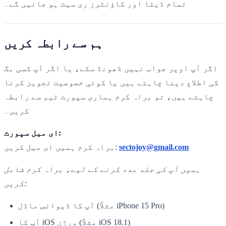
تمام ڈیٹا اور کاؤنٹرز ری سیٹ ہو جائیں گے۔
ہم سے رابطہ کریں
اگر آپ اوپر جواب نہیں ڈھونڈ سکے، یا اگر آپ کسی بگ
کی اطلاع دینا چاہتے ہیں یا کوئی خصوصیت تجویز کرنا
چاہتے ہیں، تو براہ کرم ہماری سپورٹ ٹیم سے رابطہ
کریں۔
ای میل سپورٹ:
sectojoy@gmail.com
براہ کرم ہمیں ای میل کریں:
ہمیں آپ کی جلد مدد کرنے کے لیے، براہ کرم شامل
کریں:
آپ کا ڈیوائس ماڈل (مثلاً iPhone 15 Pro)
آپ کا iOS ورژن (مثلاً iOS 18.1)