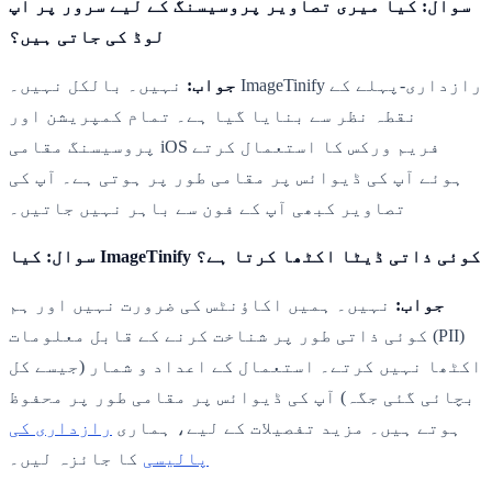
سوال: کیا میری تصاویر پروسیسنگ کے لیے سرور پر اپ
لوڈ کی جاتی ہیں؟
جواب:
نہیں۔ بالکل نہیں۔ ImageTinify رازداری-پہلے کے
نقطہ نظر سے بنایا گیا ہے۔ تمام کمپریشن اور
پروسیسنگ مقامی iOS فریم ورکس کا استعمال کرتے
ہوئے آپ کی ڈیوائس پر مقامی طور پر ہوتی ہے۔ آپ کی
تصاویر کبھی آپ کے فون سے باہر نہیں جاتیں۔
سوال: کیا ImageTinify کوئی ذاتی ڈیٹا اکٹھا کرتا ہے؟
جواب:
نہیں۔ ہمیں اکاؤنٹس کی ضرورت نہیں اور ہم
کوئی ذاتی طور پر شناخت کرنے کے قابل معلومات (PII)
اکٹھا نہیں کرتے۔ استعمال کے اعداد و شمار (جیسے کل
بچائی گئی جگہ) آپ کی ڈیوائس پر مقامی طور پر محفوظ
ہوتے ہیں۔ مزید تفصیلات کے لیے، ہماری
رازداری کی
پالیسی
کا جائزہ لیں۔