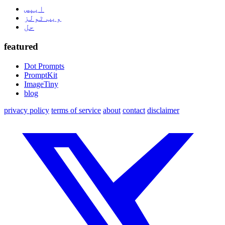
ایپس
ویب ٹولز
حل
featured
Dot Prompts
PromptKit
ImageTiny
blog
privacy policy
terms of service
about
contact
disclaimer