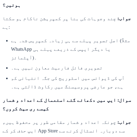
ہوئیں؟
جواب:
چند وجوہات کی بنا پر کمپریشن ناکام ہو سکتا
ہے:
اصل تصویر پہلے سے ہی زیادہ کمپریس شدہ ہے (مثلاً
WhatsApp یا دیگر ایپس کے ذریعے پہلے ہی
آپٹمائز)۔
تصویری فائل فارمیٹ معاون نہیں ہے۔
آپ کی ڈیوائس میں اسٹوریج کی جگہ انتہائی کم
ہے، جو عارضی پروسیسنگ میں رکاوٹ ڈالتی ہے۔
سوال: ایپ میں دکھائے گئے استعمال کے اعداد و شمار
کیسے ری سیٹ کروں؟
جواب:
چونکہ اعداد و شمار مقامی طور پر محفوظ ہیں،
ایپ حذف کر کے App Store سے دوبارہ انسٹال کرنے سے