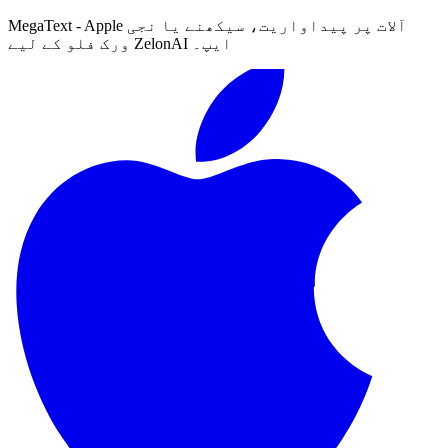
MegaText - Apple آلات پر پیداواریت، سیکھنے یا نجی
ورک فلو کے لیے ZelonAI ایپ۔