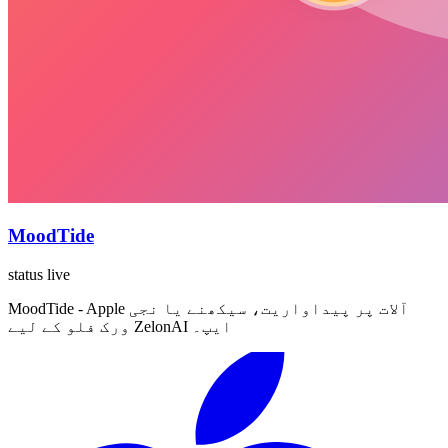
MoodTide
status live
MoodTide - Apple آلات پر پیداواریت، سیکھنے یا نجی
ورک فلو کے لیے ZelonAI ایپ۔