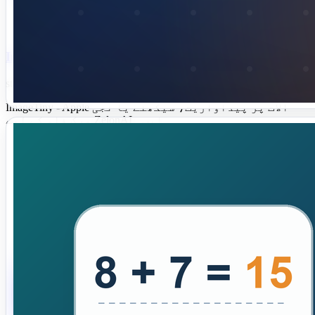
ImageTiny
status live
ImageTiny - Apple آلات پر پیداواریت، سیکھنے یا نجی
ورک فلو کے لیے ZelonAI ایپ۔