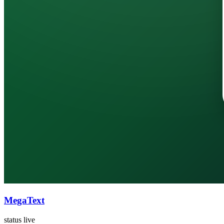
MegaText
status live