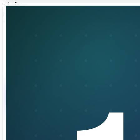
status live
PromptKit - Apple آلات پر پیداواریت، سیکھنے یا نجی
ورک فلو کے لیے ZelonAI ایپ۔