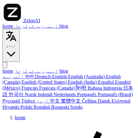
ZelonAI
blog
حل
ایپس
ویب ٹولز
home
اردو
blog
ایپس
ویب ٹولز
حل
home
English
English (Australia)
English
Deutsch
বাংলা
العربية
(Canada)
English (United States)
English (India)
Español
Español
(México)
Français
Français (Canada)
हिन्दी
Bahasa Indonesia
日本
語
한국어
Norsk bokmål
Nederlands
Português
Português (Brasil)
Ελληνικά
Dansk
Čeština
繁體中文
中文
اردو
Türkçe
Русский
Hrvatski
Polski
Română
Bosanski
Srpski
home