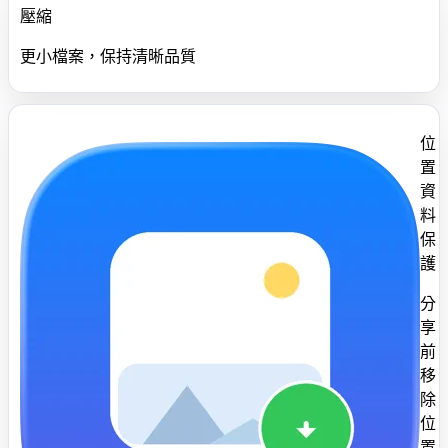
壓縮
更小檔案，保持清晰品質
位
置
資
料
保
護
分
享
前
移
除
位
置