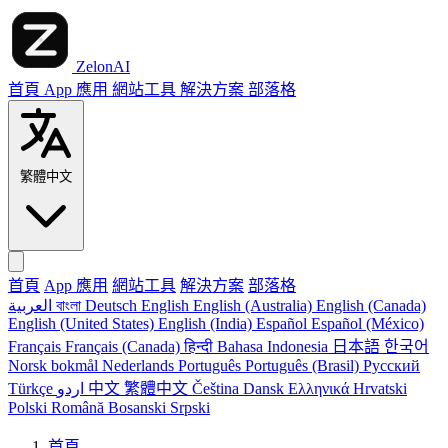
ZelonAI
首頁
App 應用
網站工具
解決方案
部落格
繁體中文
首頁
App 應用
網站工具
解決方案
部落格
العربية
বাংলা
Deutsch
English
English (Australia)
English (Canada)
English (United States)
English (India)
Español
Español (México)
Français
Français (Canada)
हिन्दी
Bahasa Indonesia
日本語
한국어
Norsk bokmål
Nederlands
Português
Português (Brasil)
Русский
Türkçe
اردو
中文
繁體中文
Čeština
Dansk
Ελληνικά
Hrvatski
Polski
Română
Bosanski
Srpski
首頁