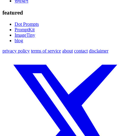
समाधान
featured
Dot Prompts
PromptKit
ImageTiny
blog
privacy policy
terms of service
about
contact
disclaimer