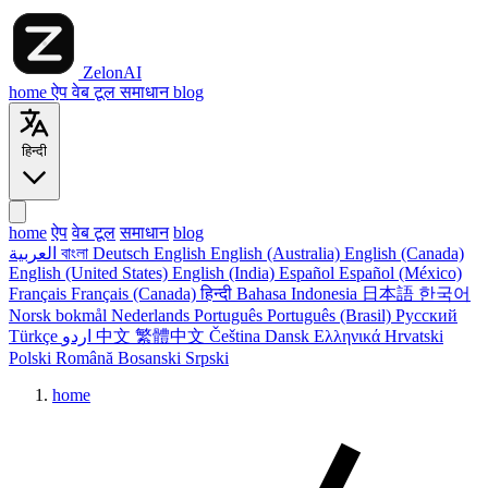
ZelonAI
home
ऐप
वेब टूल
समाधान
blog
हिन्दी
home
ऐप
वेब टूल
समाधान
blog
العربية
বাংলা
Deutsch
English
English (Australia)
English (Canada)
English (United States)
English (India)
Español
Español (México)
Français
Français (Canada)
हिन्दी
Bahasa Indonesia
日本語
한국어
Norsk bokmål
Nederlands
Português
Português (Brasil)
Русский
Türkçe
اردو
中文
繁體中文
Čeština
Dansk
Ελληνικά
Hrvatski
Polski
Română
Bosanski
Srpski
home