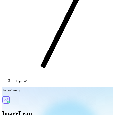
ImageLean
ویب ٹولز
ImageLean