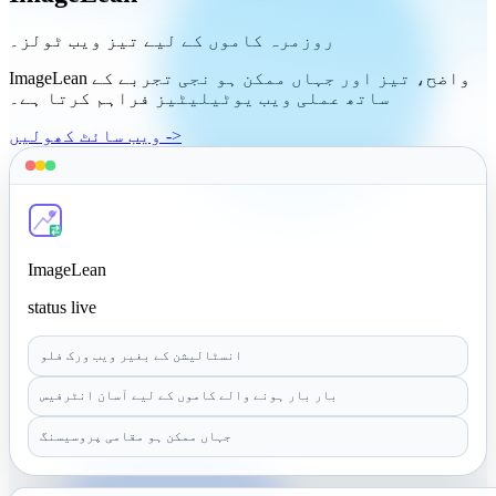
روزمرہ کاموں کے لیے تیز ویب ٹولز۔
ImageLean واضح، تیز اور جہاں ممکن ہو نجی تجربے کے
ساتھ عملی ویب یوٹیلیٹیز فراہم کرتا ہے۔
ویب سائٹ کھولیں ->
ImageLean
status live
انسٹالیشن کے بغیر ویب ورک فلو
بار بار ہونے والے کاموں کے لیے آسان انٹرفیس
جہاں ممکن ہو مقامی پروسیسنگ