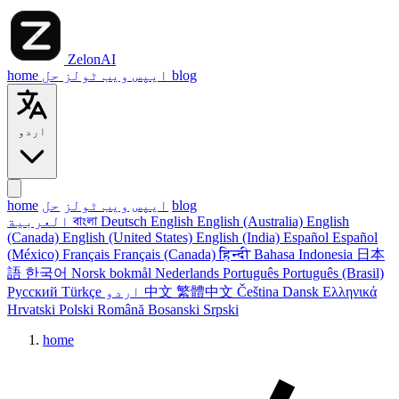
ZelonAI
blog
حل
ایپس
ویب ٹولز
home
اردو
blog
ایپس
ویب ٹولز
حل
home
English
English (Australia)
English
Deutsch
বাংলা
العربية
(Canada)
English (United States)
English (India)
Español
Español
(México)
Français
Français (Canada)
हिन्दी
Bahasa Indonesia
日本
語
한국어
Norsk bokmål
Nederlands
Português
Português (Brasil)
Ελληνικά
Dansk
Čeština
繁體中文
中文
اردو
Türkçe
Русский
Hrvatski
Polski
Română
Bosanski
Srpski
home