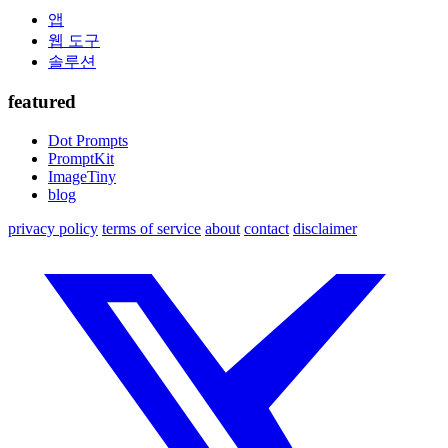
앱
웹 도구
솔루션
featured
Dot Prompts
PromptKit
ImageTiny
blog
privacy policy
terms of service
about
contact
disclaimer