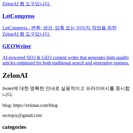
ZelonAI 웹 도구입니다.
LetCompress
LetCompress - 변환, 생성, 압축 또는 이미지 작업을 위한
ZelonAI 웹 도구입니다.
GEOWriter
AI-powered SEO & GEO content writer that generates high-quality
articles optimized for both traditional search and generative engines.
ZelonAI
footer에 대한 명확한 안내로 실용적이고 프라이버시를 중시합
니다.
blog: https://zelonai.com/blog
sectojoy@gmail.com
categories