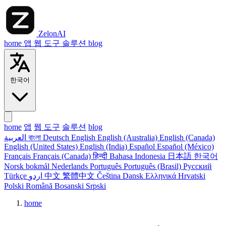
ZelonAI
home
앱
웹 도구
솔루션
blog
한국어
home
앱
웹 도구
솔루션
blog
العربية
বাংলা
Deutsch
English
English (Australia)
English (Canada)
English (United States)
English (India)
Español
Español (México)
Français
Français (Canada)
हिन्दी
Bahasa Indonesia
日本語
한국어
Norsk bokmål
Nederlands
Português
Português (Brasil)
Русский
Türkçe
اردو
中文
繁體中文
Čeština
Dansk
Ελληνικά
Hrvatski
Polski
Română
Bosanski
Srpski
home