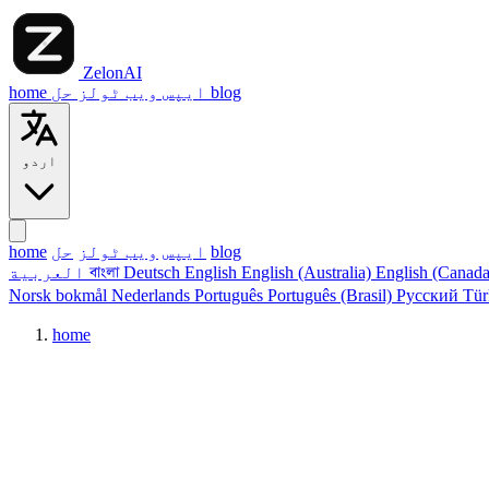
ZelonAI
blog
حل
ایپس
ویب ٹولز
home
اردو
blog
ایپس
ویب ٹولز
حل
home
English (Canad
English (Australia)
English
Deutsch
বাংলা
العربية
Norsk bokmål
Nederlands
Português
Português (Brasil)
Русский
Tü
home