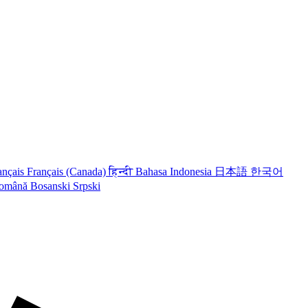
ançais
Français (Canada)
हिन्दी
Bahasa Indonesia
日本語
한국어
omână
Bosanski
Srpski