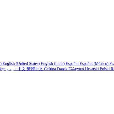
a)
English (United States)
English (India)
Español
Español (México)
Fr
R
Polski
Hrvatski
Ελληνικά
Dansk
Čeština
繁體中文
中文
اردو
rkçe