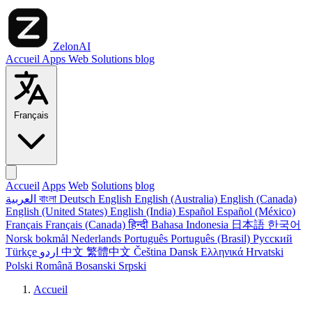
ZelonAI
Accueil
Apps
Web
Solutions
blog
Français
Accueil
Apps
Web
Solutions
blog
العربية
বাংলা
Deutsch
English
English (Australia)
English (Canada)
English (United States)
English (India)
Español
Español (México)
Français
Français (Canada)
हिन्दी
Bahasa Indonesia
日本語
한국어
Norsk bokmål
Nederlands
Português
Português (Brasil)
Русский
Türkçe
اردو
中文
繁體中文
Čeština
Dansk
Ελληνικά
Hrvatski
Polski
Română
Bosanski
Srpski
Accueil