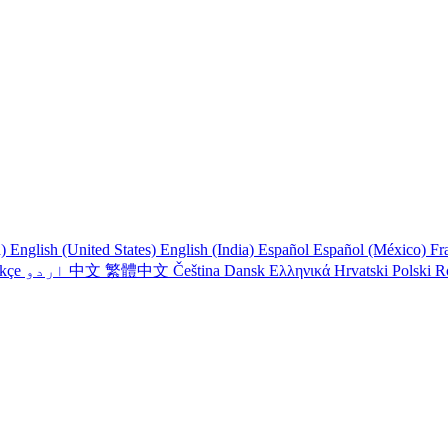
a)
English (United States)
English (India)
Español
Español (México)
Fr
R
Polski
Hrvatski
Ελληνικά
Dansk
Čeština
繁體中文
中文
اردو
rkçe