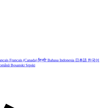
ançais
Français (Canada)
हिन्दी
Bahasa Indonesia
日本語
한국어
omână
Bosanski
Srpski