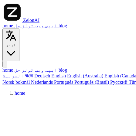
ZelonAI
blog
حل
ایپس
ویب ٹولز
home
اردو
blog
ایپس
ویب ٹولز
حل
home
English (Canad
English (Australia)
English
Deutsch
বাংলা
العربية
Norsk bokmål
Nederlands
Português
Português (Brasil)
Русский
Tü
home