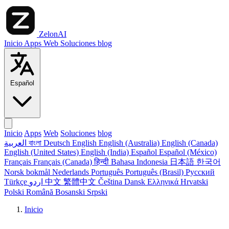
ZelonAI
Inicio
Apps
Web
Soluciones
blog
Español
Inicio
Apps
Web
Soluciones
blog
العربية
বাংলা
Deutsch
English
English (Australia)
English (Canada)
English (United States)
English (India)
Español
Español (México)
Français
Français (Canada)
हिन्दी
Bahasa Indonesia
日本語
한국어
Norsk bokmål
Nederlands
Português
Português (Brasil)
Русский
Türkçe
اردو
中文
繁體中文
Čeština
Dansk
Ελληνικά
Hrvatski
Polski
Română
Bosanski
Srpski
Inicio