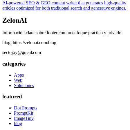
AI-powered SEO & GEO content writer that generates high-quality
articles optimized for both traditional search and generative engines.
ZelonAI
Información clara sobre footer con un enfoque práctico y privado.
blog: https://zelonai.com/blog
sectojoy@gmail.com
categories
Apps
Web
Soluciones
featured
Dot Prompts
PromptKit
ImageTiny
blog