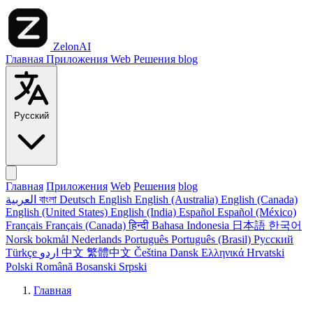
ZelonAI
Главная
Приложения
Web
Решения
blog
Русский
Главная
Приложения
Web
Решения
blog
العربية
বাংলা
Deutsch
English
English (Australia)
English (Canada)
English (United States)
English (India)
Español
Español (México)
Français
Français (Canada)
हिन्दी
Bahasa Indonesia
日本語
한국어
Norsk bokmål
Nederlands
Português
Português (Brasil)
Русский
Türkçe
اردو
中文
繁體中文
Čeština
Dansk
Ελληνικά
Hrvatski
Polski
Română
Bosanski
Srpski
Главная