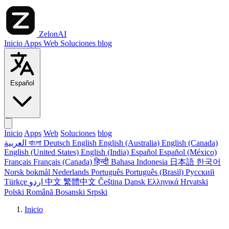
ZelonAI
Inicio
Apps
Web
Soluciones
blog
Español
Inicio
Apps
Web
Soluciones
blog
العربية
বাংলা
Deutsch
English
English (Australia)
English (Canada)
English (United States)
English (India)
Español
Español (México)
Français
Français (Canada)
हिन्दी
Bahasa Indonesia
日本語
한국어
Norsk bokmål
Nederlands
Português
Português (Brasil)
Русский
Türkçe
اردو
中文
繁體中文
Čeština
Dansk
Ελληνικά
Hrvatski
Polski
Română
Bosanski
Srpski
Inicio