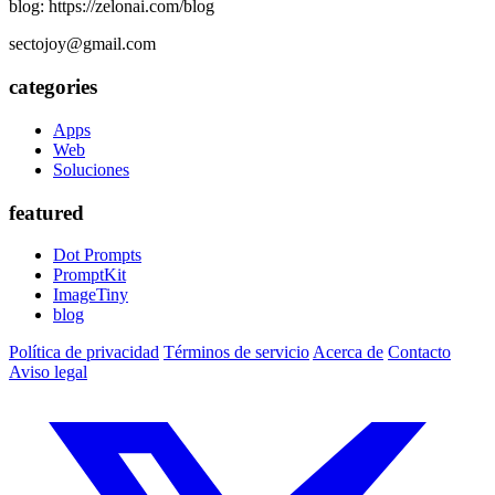
blog: https://zelonai.com/blog
sectojoy@gmail.com
categories
Apps
Web
Soluciones
featured
Dot Prompts
PromptKit
ImageTiny
blog
Política de privacidad
Términos de servicio
Acerca de
Contacto
Aviso legal