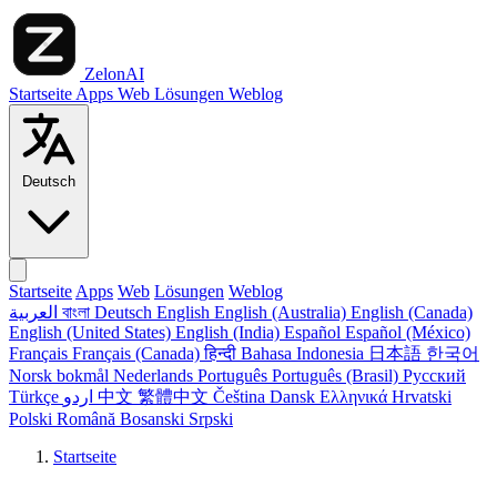
ZelonAI
Startseite
Apps
Web
Lösungen
Weblog
Deutsch
Startseite
Apps
Web
Lösungen
Weblog
العربية
বাংলা
Deutsch
English
English (Australia)
English (Canada)
English (United States)
English (India)
Español
Español (México)
Français
Français (Canada)
हिन्दी
Bahasa Indonesia
日本語
한국어
Norsk bokmål
Nederlands
Português
Português (Brasil)
Русский
Türkçe
اردو
中文
繁體中文
Čeština
Dansk
Ελληνικά
Hrvatski
Polski
Română
Bosanski
Srpski
Startseite