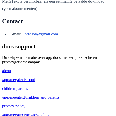
MegaText is beschikbaar als een eenmalige betaalde download
(geen abonnementen).
Contact
E-mail:
SectoJoy@gmail.com
docs support
Duidelijke informatie over app docs met een praktische en
privacygerichte aanpak.
about
/app/megatext/about
children parents
/app/megatext/children-and-parents
privacy policy
/app/megatext/privacy-policy