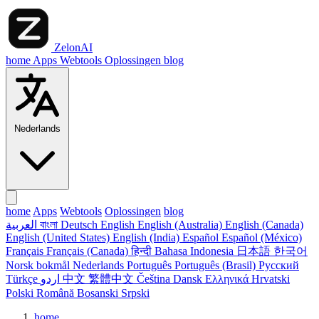
ZelonAI
home
Apps
Webtools
Oplossingen
blog
Nederlands
home
Apps
Webtools
Oplossingen
blog
العربية
বাংলা
Deutsch
English
English (Australia)
English (Canada)
English (United States)
English (India)
Español
Español (México)
Français
Français (Canada)
हिन्दी
Bahasa Indonesia
日本語
한국어
Norsk bokmål
Nederlands
Português
Português (Brasil)
Русский
Türkçe
اردو
中文
繁體中文
Čeština
Dansk
Ελληνικά
Hrvatski
Polski
Română
Bosanski
Srpski
home