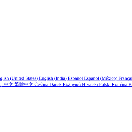
glish (United States)
English (India)
Español
Español (México)
França
اردو
中文
繁體中文
Čeština
Dansk
Ελληνικά
Hrvatski
Polski
Română
B