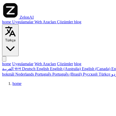
ZelonAI
home
Uygulamalar
Web Araçları
Çözümler
blog
Türkçe
home
Uygulamalar
Web Araçları
Çözümler
blog
العربية
বাংলা
Deutsch
English
English (Australia)
English (Canada)
En
bokmål
Nederlands
Português
Português (Brasil)
Русский
Türkçe
home