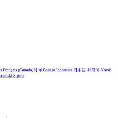
is
Français (Canada)
हिन्दी
Bahasa Indonesia
日本語
한국어
Norsk
osanski
Srpski