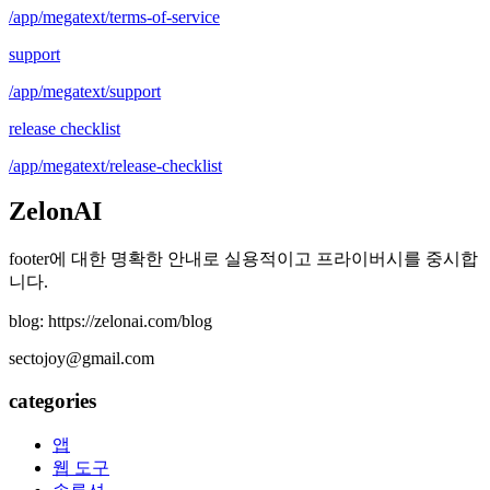
/app/megatext/terms-of-service
support
/app/megatext/support
release checklist
/app/megatext/release-checklist
ZelonAI
footer에 대한 명확한 안내로 실용적이고 프라이버시를 중시합
니다.
blog: https://zelonai.com/blog
sectojoy@gmail.com
categories
앱
웹 도구