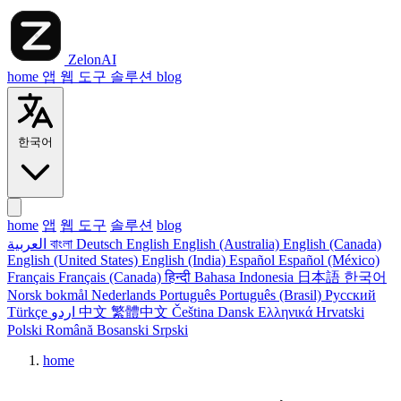
ZelonAI
home
앱
웹 도구
솔루션
blog
한국어
home
앱
웹 도구
솔루션
blog
العربية
বাংলা
Deutsch
English
English (Australia)
English (Canada)
English (United States)
English (India)
Español
Español (México)
Français
Français (Canada)
हिन्दी
Bahasa Indonesia
日本語
한국어
Norsk bokmål
Nederlands
Português
Português (Brasil)
Русский
Türkçe
اردو
中文
繁體中文
Čeština
Dansk
Ελληνικά
Hrvatski
Polski
Română
Bosanski
Srpski
home