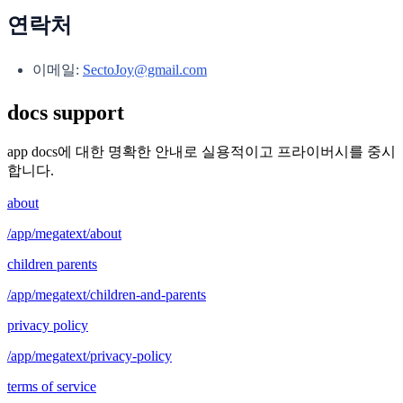
연락처
이메일:
SectoJoy@gmail.com
docs support
app docs에 대한 명확한 안내로 실용적이고 프라이버시를 중시
합니다.
about
/app/megatext/about
children parents
/app/megatext/children-and-parents
privacy policy
/app/megatext/privacy-policy
terms of service