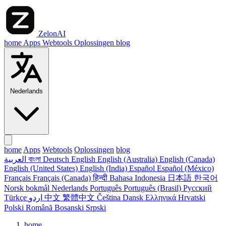
ZelonAI
home
Apps
Webtools
Oplossingen
blog
Nederlands
home
Apps
Webtools
Oplossingen
blog
العربية
বাংলা
Deutsch
English
English (Australia)
English (Canada)
English (United States)
English (India)
Español
Español (México)
Français
Français (Canada)
हिन्दी
Bahasa Indonesia
日本語
한국어
Norsk bokmål
Nederlands
Português
Português (Brasil)
Русский
Türkçe
اردو
中文
繁體中文
Čeština
Dansk
Ελληνικά
Hrvatski
Polski
Română
Bosanski
Srpski
home