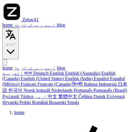
ZelonAI
blog
حل
ایپس
ویب ٹولز
home
اردو
blog
ایپس
ویب ٹولز
حل
home
English
English (Australia)
English
Deutsch
বাংলা
العربية
(Canada)
English (United States)
English (India)
Español
Español
(México)
Français
Français (Canada)
हिन्दी
Bahasa Indonesia
日本
語
한국어
Norsk bokmål
Nederlands
Português
Português (Brasil)
Ελληνικά
Dansk
Čeština
繁體中文
中文
اردو
Türkçe
Русский
Hrvatski
Polski
Română
Bosanski
Srpski
home