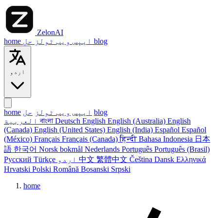
ZelonAI
blog
حل
ایپس
ویب ٹولز
home
اردو
blog
ایپس
ویب ٹولز
حل
home
English
English (Australia)
English
Deutsch
বাংলা
العربية
(Canada)
English (United States)
English (India)
Español
Español
(México)
Français
Français (Canada)
हिन्दी
Bahasa Indonesia
日本
語
한국어
Norsk bokmål
Nederlands
Português
Português (Brasil)
Ελληνικά
Dansk
Čeština
繁體中文
中文
اردو
Türkçe
Русский
Hrvatski
Polski
Română
Bosanski
Srpski
home