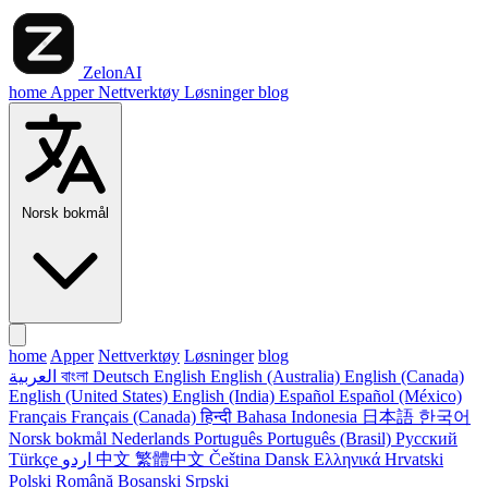
ZelonAI
home
Apper
Nettverktøy
Løsninger
blog
Norsk bokmål
home
Apper
Nettverktøy
Løsninger
blog
العربية
বাংলা
Deutsch
English
English (Australia)
English (Canada)
English (United States)
English (India)
Español
Español (México)
Français
Français (Canada)
हिन्दी
Bahasa Indonesia
日本語
한국어
Norsk bokmål
Nederlands
Português
Português (Brasil)
Русский
Türkçe
اردو
中文
繁體中文
Čeština
Dansk
Ελληνικά
Hrvatski
Polski
Română
Bosanski
Srpski