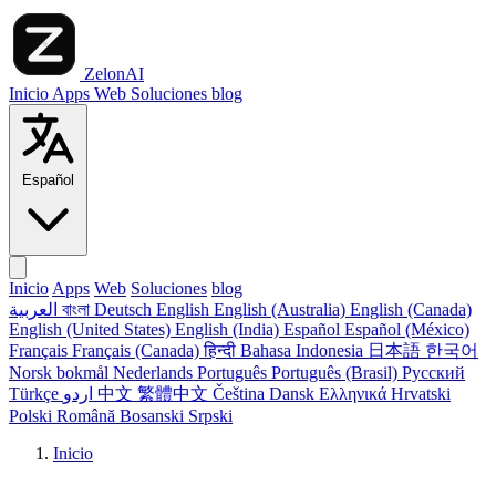
ZelonAI
Inicio
Apps
Web
Soluciones
blog
Español
Inicio
Apps
Web
Soluciones
blog
العربية
বাংলা
Deutsch
English
English (Australia)
English (Canada)
English (United States)
English (India)
Español
Español (México)
Français
Français (Canada)
हिन्दी
Bahasa Indonesia
日本語
한국어
Norsk bokmål
Nederlands
Português
Português (Brasil)
Русский
Türkçe
اردو
中文
繁體中文
Čeština
Dansk
Ελληνικά
Hrvatski
Polski
Română
Bosanski
Srpski
Inicio