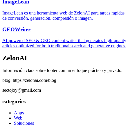
ImageLean
ImageLean es una herramienta web de ZelonAI para tareas rápidas
de conversión, generación, compresión o imagen.
GEOWriter
AI-powered SEO & GEO content writer that generates high-quality
articles optimized for both traditional search and generative engines.
ZelonAI
Información clara sobre footer con un enfoque práctico y privado.
blog: https://zelonai.com/blog
sectojoy@gmail.com
categories
Apps
Web
Soluciones