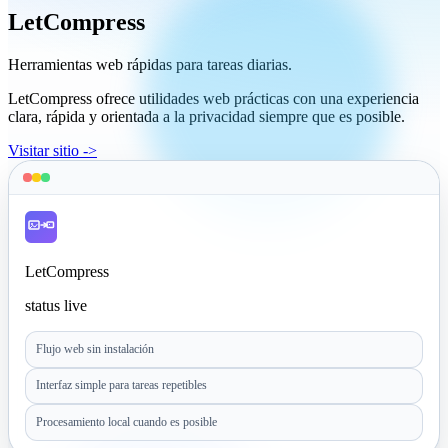
LetCompress
Herramientas web rápidas para tareas diarias.
LetCompress ofrece utilidades web prácticas con una experiencia
clara, rápida y orientada a la privacidad siempre que es posible.
Visitar sitio ->
LetCompress
status live
Flujo web sin instalación
Interfaz simple para tareas repetibles
Procesamiento local cuando es posible