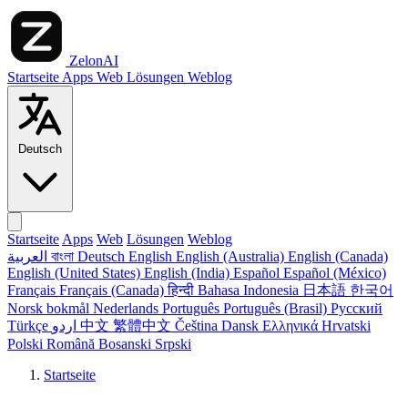
ZelonAI
Startseite
Apps
Web
Lösungen
Weblog
Deutsch
Startseite
Apps
Web
Lösungen
Weblog
العربية
বাংলা
Deutsch
English
English (Australia)
English (Canada)
English (United States)
English (India)
Español
Español (México)
Français
Français (Canada)
हिन्दी
Bahasa Indonesia
日本語
한국어
Norsk bokmål
Nederlands
Português
Português (Brasil)
Русский
Türkçe
اردو
中文
繁體中文
Čeština
Dansk
Ελληνικά
Hrvatski
Polski
Română
Bosanski
Srpski
Startseite