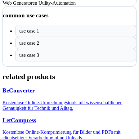
Web
Generatoren
Utility-Automation
common use cases
use case 1
use case 2
use case 3
related products
BeConverter
Kostenlose Online-Umrechnungstools mit wissenschaftlicher
Genauigkeit für Technik und Alltag.
LetCompress
Kostenlose Online-Komprimierung für Bilder und PDFs mit
clientseitiger Verarbeitung ohne Uploads.