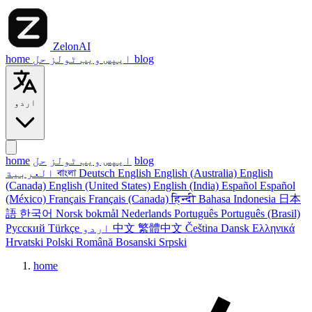
ZelonAI
blog
حل
ایپس
ویب ٹولز
home
اردو
blog
ایپس
ویب ٹولز
حل
home
English
English (Australia)
English
Deutsch
বাংলা
العربية
(Canada)
English (United States)
English (India)
Español
Español
(México)
Français
Français (Canada)
हिन्दी
Bahasa Indonesia
日本
語
한국어
Norsk bokmål
Nederlands
Português
Português (Brasil)
Ελληνικά
Dansk
Čeština
繁體中文
中文
اردو
Türkçe
Русский
Hrvatski
Polski
Română
Bosanski
Srpski
home