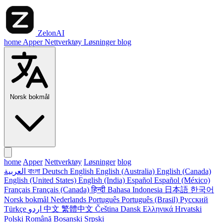
ZelonAI
home
Apper
Nettverktøy
Løsninger
blog
Norsk bokmål
home
Apper
Nettverktøy
Løsninger
blog
العربية
বাংলা
Deutsch
English
English (Australia)
English (Canada)
English (United States)
English (India)
Español
Español (México)
Français
Français (Canada)
हिन्दी
Bahasa Indonesia
日本語
한국어
Norsk bokmål
Nederlands
Português
Português (Brasil)
Русский
Türkçe
اردو
中文
繁體中文
Čeština
Dansk
Ελληνικά
Hrvatski
Polski
Română
Bosanski
Srpski