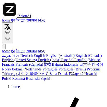
ZelonAI
home
ऐप
वेब टूल
समाधान
blog
हिन्दी
home
ऐप
वेब टूल
समाधान
blog
العربية
বাংলা
Deutsch
English
English (Australia)
English (Canada)
English (United States)
English (India)
Español
Español (México)
Français
Français (Canada)
हिन्दी
Bahasa Indonesia
日本語
한국어
Norsk bokmål
Nederlands
Português
Português (Brasil)
Русский
Türkçe
اردو
中文
繁體中文
Čeština
Dansk
Ελληνικά
Hrvatski
Polski
Română
Bosanski
Srpski
home