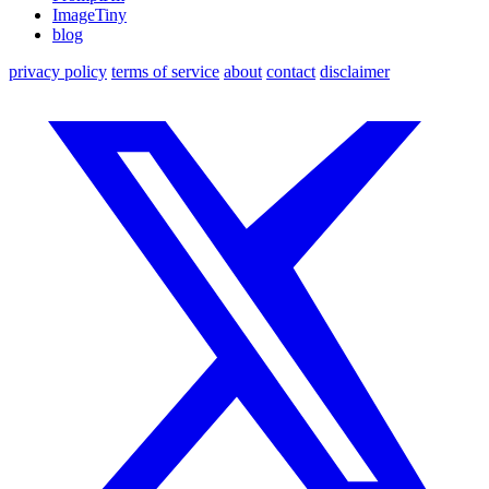
ImageTiny
blog
privacy policy
terms of service
about
contact
disclaimer