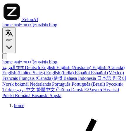
ZelonAI
home
অ্যাপ
ওয়েব টুল
সমাধান
blog
বাংলা
home
অ্যাপ
ওয়েব টুল
সমাধান
blog
العربية
বাংলা
Deutsch
English
English (Australia)
English (Canada)
English (United States)
English (India)
Español
Español (México)
Français
Français (Canada)
हिन्दी
Bahasa Indonesia
日本語
한국어
Norsk bokmål
Nederlands
Português
Português (Brasil)
Русский
Türkçe
اردو
中文
繁體中文
Čeština
Dansk
Ελληνικά
Hrvatski
Polski
Română
Bosanski
Srpski
home