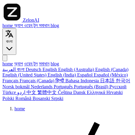
ZelonAI
home
অ্যাপ
ওয়েব টুল
সমাধান
blog
বাংলা
home
অ্যাপ
ওয়েব টুল
সমাধান
blog
العربية
বাংলা
Deutsch
English
English (Australia)
English (Canada)
English (United States)
English (India)
Español
Español (México)
Français
Français (Canada)
हिन्दी
Bahasa Indonesia
日本語
한국어
Norsk bokmål
Nederlands
Português
Português (Brasil)
Русский
Türkçe
اردو
中文
繁體中文
Čeština
Dansk
Ελληνικά
Hrvatski
Polski
Română
Bosanski
Srpski
home