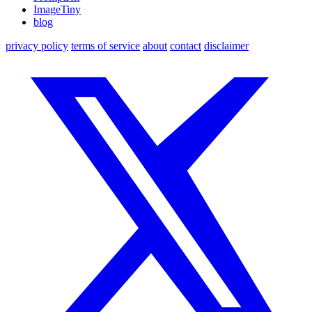
ImageTiny
blog
privacy policy
terms of service
about
contact
disclaimer