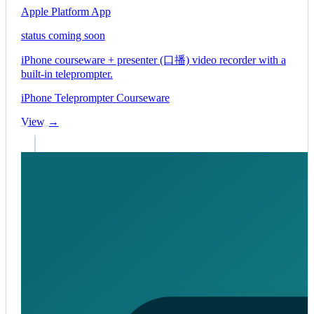
Apple Platform App
status coming soon
iPhone courseware + presenter (口播) video recorder with a
built-in teleprompter.
iPhone
Teleprompter
Courseware
View →