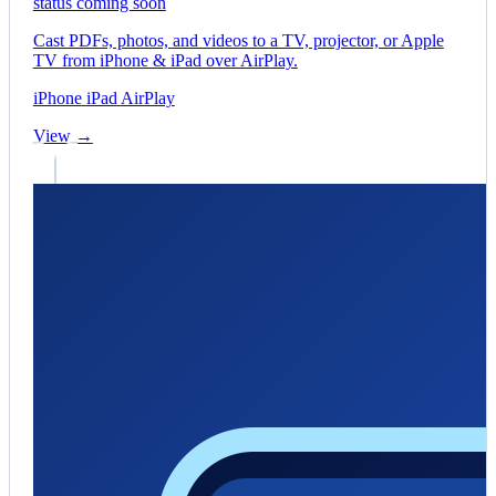
status coming soon
Cast PDFs, photos, and videos to a TV, projector, or Apple
TV from iPhone & iPad over AirPlay.
iPhone
iPad
AirPlay
View →