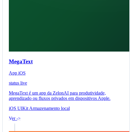
MegaText
App iOS
status live
MegaText é um app da ZelonAI para produtividade,
aprendizado ou fluxos privados em dispositivos Apple.
iOS
UIKit
Armazenamento local
Ver ->