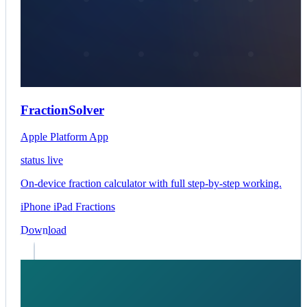
FractionSolver
Apple Platform App
status live
On-device fraction calculator with full step-by-step working.
iPhone
iPad
Fractions
Download