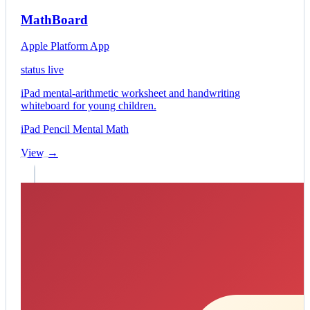
MathBoard
Apple Platform App
status live
iPad mental-arithmetic worksheet and handwriting
whiteboard for young children.
iPad
Pencil
Mental Math
View →