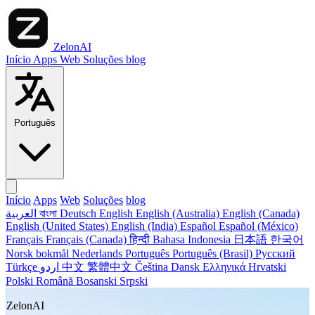
ZelonAI
Início
Apps
Web
Soluções
blog
Português
Início
Apps
Web
Soluções
blog
العربية
বাংলা
Deutsch
English
English (Australia)
English (Canada)
English (United States)
English (India)
Español
Español (México)
Français
Français (Canada)
हिन्दी
Bahasa Indonesia
日本語
한국어
Norsk bokmål
Nederlands
Português
Português (Brasil)
Русский
Türkçe
اردو
中文
繁體中文
Čeština
Dansk
Ελληνικά
Hrvatski
Polski
Română
Bosanski
Srpski
ZelonAI