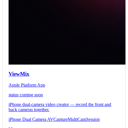
ViewMix
Apple Platform App
status coming soon
iPhone dual-camera video creator — record the front and
back cameras together.
iPhone
Dual Camera
AVCaptureMultiCamSession