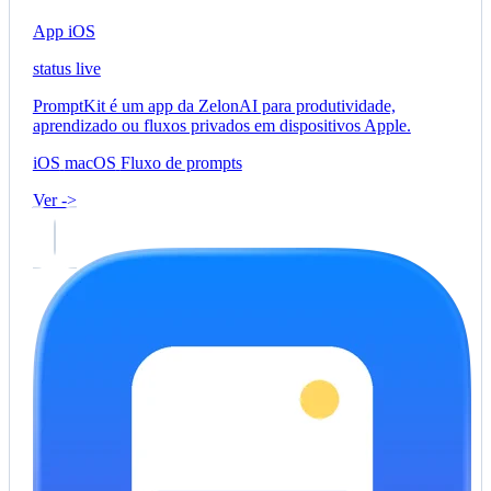
App iOS
status live
PromptKit é um app da ZelonAI para produtividade,
aprendizado ou fluxos privados em dispositivos Apple.
iOS
macOS
Fluxo de prompts
Ver ->