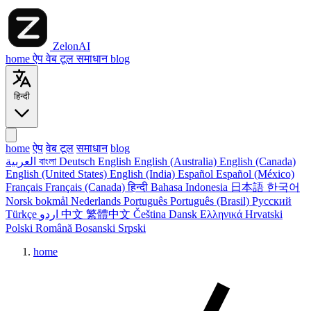
ZelonAI
home
ऐप
वेब टूल
समाधान
blog
हिन्दी
home
ऐप
वेब टूल
समाधान
blog
العربية
বাংলা
Deutsch
English
English (Australia)
English (Canada)
English (United States)
English (India)
Español
Español (México)
Français
Français (Canada)
हिन्दी
Bahasa Indonesia
日本語
한국어
Norsk bokmål
Nederlands
Português
Português (Brasil)
Русский
Türkçe
اردو
中文
繁體中文
Čeština
Dansk
Ελληνικά
Hrvatski
Polski
Română
Bosanski
Srpski
home