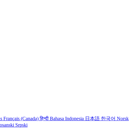
is
Français (Canada)
हिन्दी
Bahasa Indonesia
日本語
한국어
Norsk
osanski
Srpski