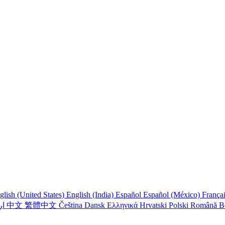
glish (United States)
English (India)
Español
Español (México)
França
اردو
中文
繁體中文
Čeština
Dansk
Ελληνικά
Hrvatski
Polski
Română
B