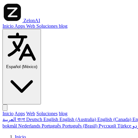
ZelonAI
Inicio
Apps
Web
Soluciones
blog
Español (México)
Inicio
Apps
Web
Soluciones
blog
العربية
বাংলা
Deutsch
English
English (Australia)
English (Canada)
En
bokmål
Nederlands
Português
Português (Brasil)
Русский
Türkçe
Inicio